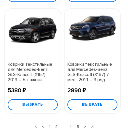
Коврики текстильные
Коврики текстильные
для Mercedes-Benz
для Mercedes-Benz
GLS-Класс II (X167)
GLS-Класс II (X167) 7
2019-... Багажник
мест 2019-... 3 ряд
5380 ₽
2890 ₽
ВЫБРАТЬ
ВЫБРАТЬ
|<
<
1
2
3
4
5
>
>|