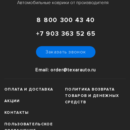
Автомобильные коврики от производителя
интерьер Мерседес-Бенц.
Легкая установка и фиксация с помощью оригинальных
креплений для безопасного вождения.
8 800 300 43 40
Заказав у нас вы получаете не только качественные коврики, но и
возможность выбора наилучшего варианта для вашей машины.
+7 903 363 52 65
Забудьте о проблемах с чистотой и поддержите внешний вид
вашего автомобиля в идеальном состоянии.
Закажите сейчас и обеспечьте защиту и стиль своего Mercedes-
Заказать звонок
Benz с
TexarAuto.ru
!
Email: order@texarauto.ru
ОПЛАТА И ДОСТАВКА
ПОЛИТИКА ВОЗВРАТА
ТОВАРОВ И ДЕНЕЖНЫХ
АКЦИИ
СРЕДСТВ
КОНТАКТЫ
ПОЛЬЗОВАТЕЛЬСКОЕ