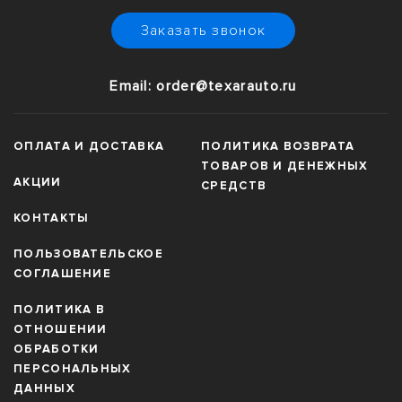
Закажите сейчас и обеспечьте защиту и стиль своего Аито
Заказать звонок
с
TexarAuto.ru
!
Email: order@texarauto.ru
ОПЛАТА И ДОСТАВКА
ПОЛИТИКА ВОЗВРАТА
ТОВАРОВ И ДЕНЕЖНЫХ
АКЦИИ
СРЕДСТВ
КОНТАКТЫ
ПОЛЬЗОВАТЕЛЬСКОЕ
СОГЛАШЕНИЕ
ПОЛИТИКА В
ОТНОШЕНИИ
ОБРАБОТКИ
ПЕРСОНАЛЬНЫХ
ДАННЫХ