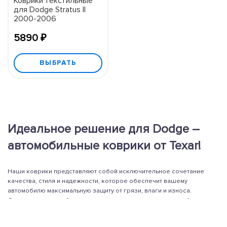
Коврики текстильные
для Dodge Stratus II
2000-2006
5890 ₽
ВЫБРАТЬ
Идеальное решение для Dodge –
автомобильные коврики от Texar!
Наши коврики представляют собой исключительное сочетание
качества, стиля и надежности, которое обеспечит вашему
автомобилю максимальную защиту от грязи, влаги и износа.
Специально разработанные под размеры вашего автомобиля, они
Читать дальше
идеально подходят и обеспечивают безупречное покрытие пола.
Основные характеристики: