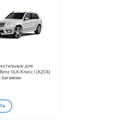
екстильные для
Benz GLK-Класс I (X204)
 Багажник
ТЬ