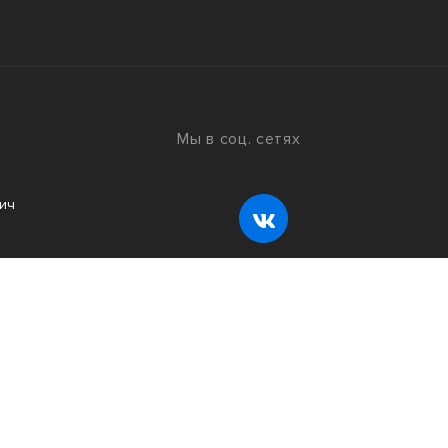
Мы в соц. сетях
ич